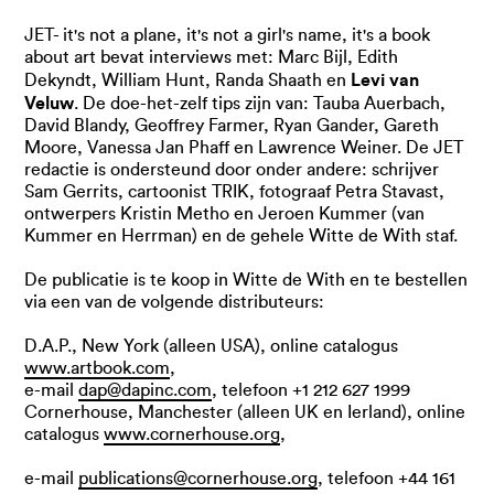
JET- it's not a plane, it's not a girl's name, it's a book
about art bevat interviews met: Marc Bijl, Edith
Levi van
Dekyndt, William Hunt, Randa Shaath en
Veluw
. De doe-het-zelf tips zijn van: Tauba Auerbach,
David Blandy, Geoffrey Farmer, Ryan Gander, Gareth
Moore, Vanessa Jan Phaff en Lawrence Weiner. De JET
redactie is ondersteund door onder andere: schrijver
Sam Gerrits, cartoonist TRIK, fotograaf Petra Stavast,
ontwerpers Kristin Metho en Jeroen Kummer (van
Kummer en Herrman) en de gehele Witte de With staf.
De publicatie is te koop in Witte de With en te bestellen
via een van de volgende distributeurs:
D.A.P., New York (alleen USA), online catalogus
www.artbook.com
,
e-mail
dap@dapinc.com
, telefoon +1 212 627 1999
Cornerhouse, Manchester (alleen UK en Ierland), online
catalogus
www.cornerhouse.org
,
e-mail
publications@cornerhouse.org
, telefoon +44 161