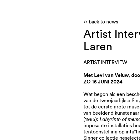
back to news
Artist Inte
Laren
ARTIST INTERVIEW
Met Levi van Veluw, do
ZO 16 JUNI 2024
Wat begon als een besche
van de tweejaarlijkse Sin
tot de eerste grote muse
van beeldend kunstenaar
Labyrinth of memo
(1985):
imposante installaties hee
tentoonstelling op intuït
Singer collectie geselec